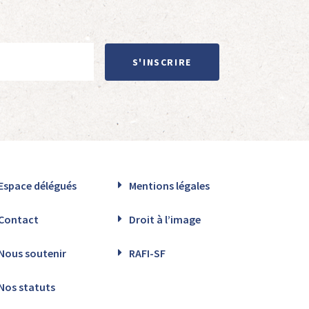
S'INSCRIRE
Espace délégués
Mentions légales
Contact
Droit à l’image
Nous soutenir
RAFI-SF
Nos statuts