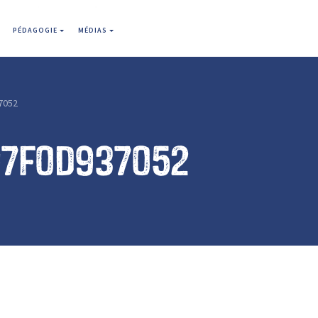
PÉDAGOGIE
MÉDIAS
7052
97f0d937052