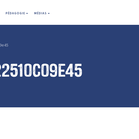
PÉDAGOGIE
MÉDIAS
9e45
22510c09e45