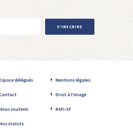
S'INSCRIRE
Espace délégués
Mentions légales
Contact
Droit à l’image
Nous soutenir
RAFI-SF
Nos statuts