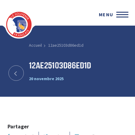
MENU
Accueil
12ae25103d86ed1d
12ae25103d86ed1d
20 novembre 2025
Partager