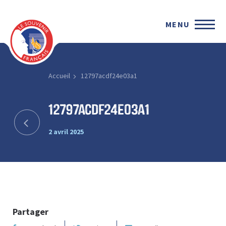
MENU
Accueil
12797acdf24e03a1
12797acdf24e03a1
2 avril 2025
Partager