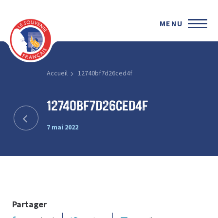
MENU
Accueil
12740bf7d26ced4f
12740bf7d26ced4f
7 mai 2022
Partager