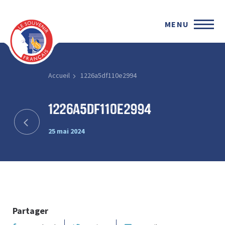
MENU
Accueil
1226a5df110e2994
1226a5df110e2994
25 mai 2024
Partager