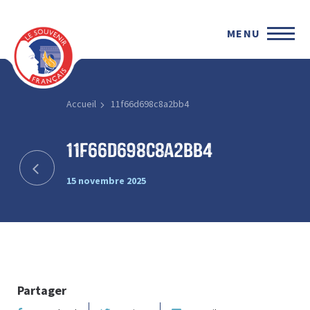
MENU
Accueil
11f66d698c8a2bb4
11f66d698c8a2bb4
15 novembre 2025
Partager