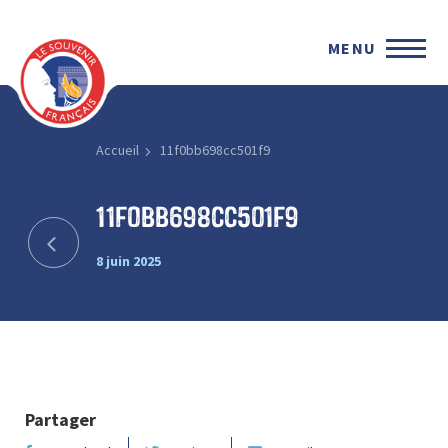
MENU
Accueil
11f0bb698cc501f9
11f0bb698cc501f9
8 juin 2025
Partager