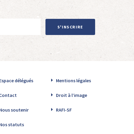
S'INSCRIRE
Espace délégués
Mentions légales
Contact
Droit à l’image
Nous soutenir
RAFI-SF
Nos statuts