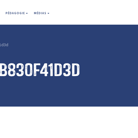
PÉDAGOGIE
MÉDIAS
1d3d
cb830f41d3d