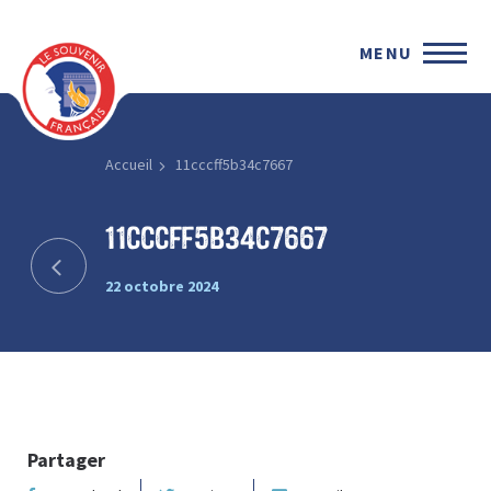
MENU
Accueil
11cccff5b34c7667
11cccff5b34c7667
22 octobre 2024
Partager