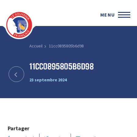
MENU
Accueil
11cc0895805b6d98
11cc0895805b6d98
23 septembre 2024
Partager