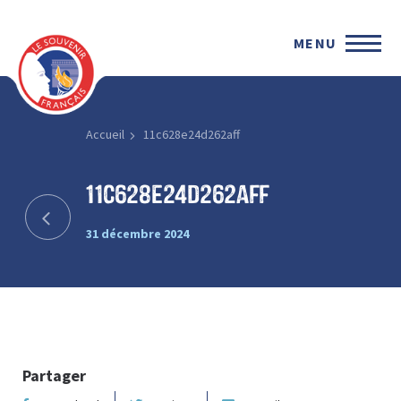
MENU
Accueil
11c628e24d262aff
11c628e24d262aff
31 décembre 2024
Partager