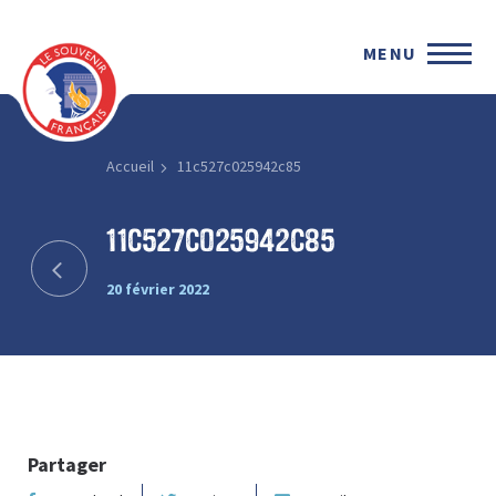
MENU
Accueil
11c527c025942c85
11c527c025942c85
20 février 2022
Partager