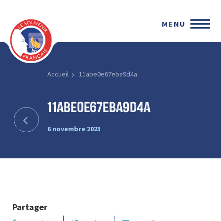
MENU
Accueil
11abe0e67eba9d4a
11abe0e67eba9d4a
6 novembre 2023
Partager