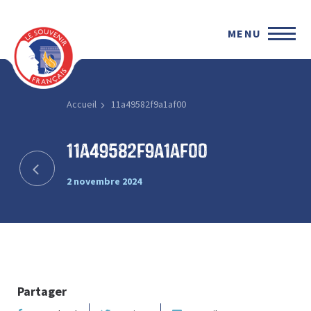
MENU
Accueil
11a49582f9a1af00
11a49582f9a1af00
2 novembre 2024
Partager