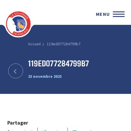
MENU
Accueil
119ed077284799b7
119ed077284799b7
23 novembre 2023
Partager