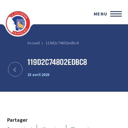
MENU
Accueil
119d2c74802edbc8
119d2c74802edbc8
23 avril 2025
Partager