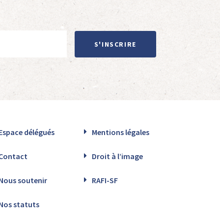
S'INSCRIRE
Espace délégués
Mentions légales
Contact
Droit à l’image
Nous soutenir
RAFI-SF
Nos statuts