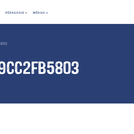
PÉDAGOGIE
MÉDIAS
5803
79cc2fb5803