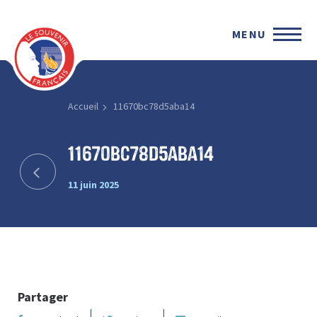
MENU
Accueil
11670bc78d5aba14
11670bc78d5aba14
11 juin 2025
Partager