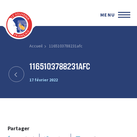
MENU
Accueil
1165103788231afc
1165103788231afc
17 février 2022
Partager