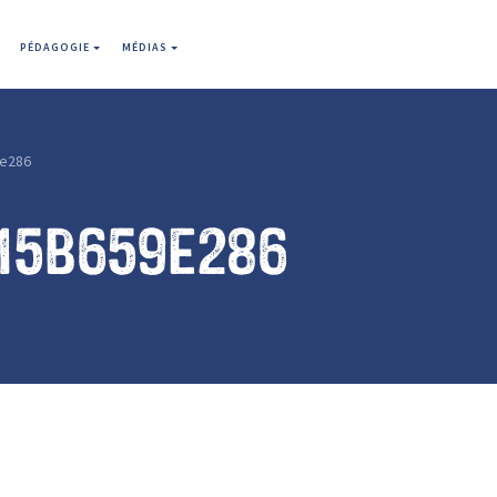
PÉDAGOGIE
MÉDIAS
e286
e15b659e286