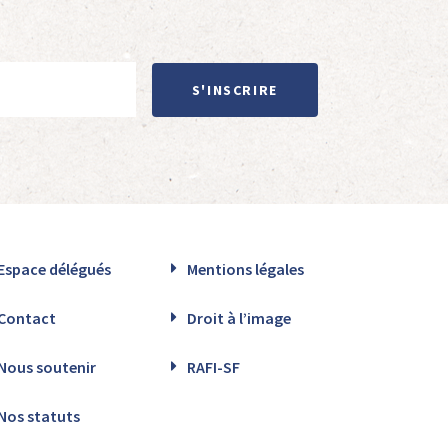
S'INSCRIRE
Espace délégués
Mentions légales
Contact
Droit à l’image
Nous soutenir
RAFI-SF
Nos statuts