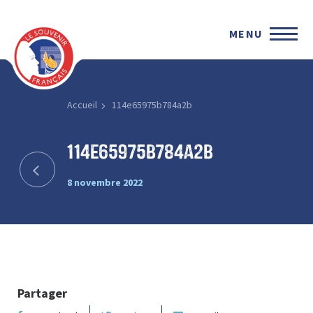
MENU
Accueil
114e65975b784a2b
114e65975b784a2b
8 novembre 2022
Partager