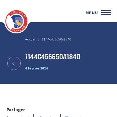
MENU
Accueil
1144c456650a1840
1144c456650a1840
4 février 2024
Partager