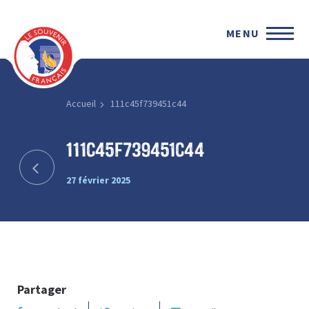
MENU
Accueil
111c45f739451c44
111c45f739451c44
27 février 2025
Partager