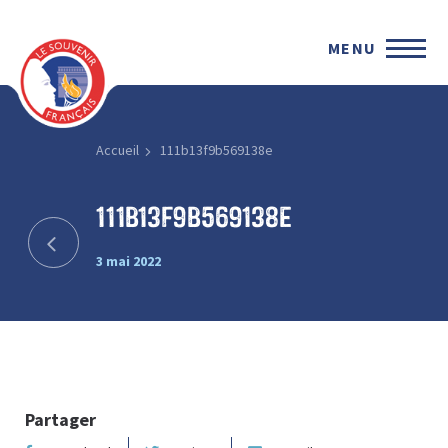
MENU
Accueil
111b13f9b569138e
111b13f9b569138e
3 mai 2022
Partager