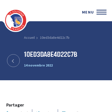
MENU
Accueil
10ed3da8e4d22c7b
10ed3da8e4d22c7b
14 novembre 2022
Partager