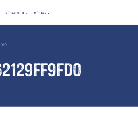
PÉDAGOGIE
MÉDIAS
9fd0
62129ff9fd0