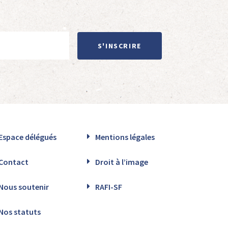
S'INSCRIRE
Espace délégués
Mentions légales
Contact
Droit à l’image
Nous soutenir
RAFI-SF
Nos statuts