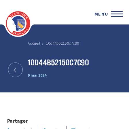
MENU
Accueil
10d44b52150c7c90
10d44b52150c7c90
9 mai 2024
Partager