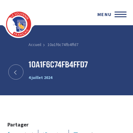
MENU
Accueil
10a1f6c74fb4ffd7
10a1f6c74fb4ffd7
4 juillet 2024
Partager