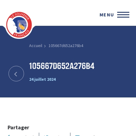
MENU
Accueil
105667d652a276b4
105667d652a276b4
24 juillet 2024
Partager