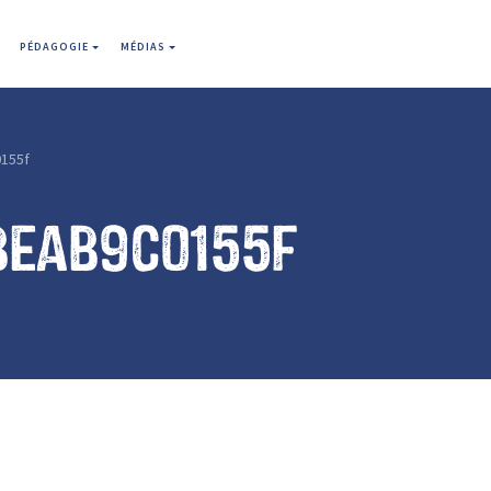
PÉDAGOGIE
MÉDIAS
155f
beab9c0155f