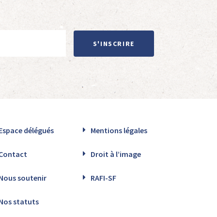
S'INSCRIRE
Espace délégués
Mentions légales
Contact
Droit à l’image
Nous soutenir
RAFI-SF
Nos statuts