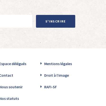
S'INSCRIRE
Espace délégués
Mentions légales
Contact
Droit à l’image
Nous soutenir
RAFI-SF
Nos statuts