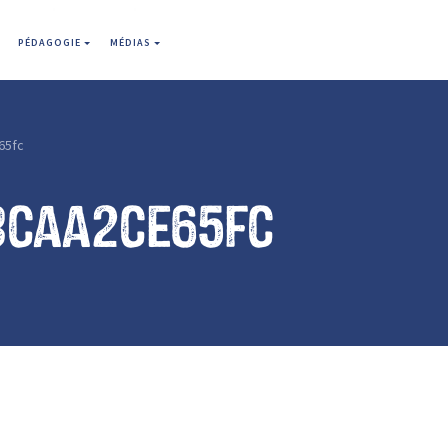
PÉDAGOGIE
MÉDIAS
65fc
3caa2ce65fc