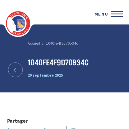
MENU
Accueil
1040fe4f9d70b34c
1040fe4f9d70b34c
20 septembre 2025
Partager