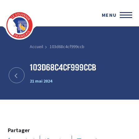
MENU
Accueil
103d68c4cf999ccb
103d68c4cf999ccb
21 mai 2024
Partager