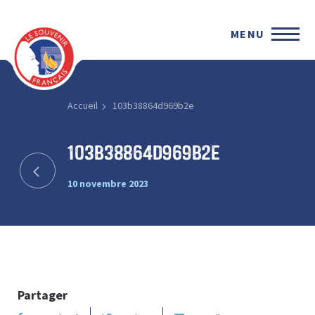
MENU
Accueil
103b38864d969b2e
103b38864d969b2e
10 novembre 2023
Partager