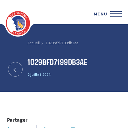
MENU
Accueil
1029bfd7199db3ae
1029bfd7199db3ae
2 juillet 2024
Partager