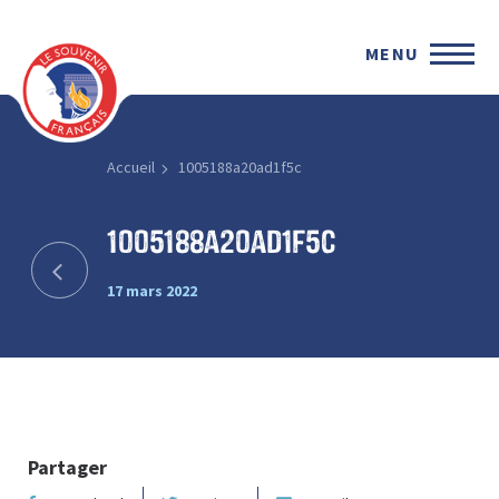
MENU
Accueil
1005188a20ad1f5c
1005188a20ad1f5c
17 mars 2022
Partager