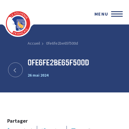
MENU
Accueil
0fe6fe2be65f500d
0fe6fe2be65f500d
26 mai 2024
Partager