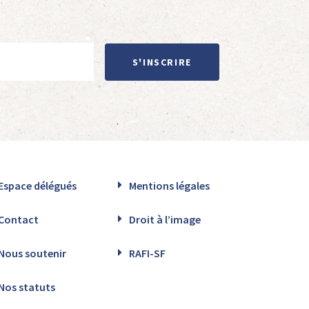
S'INSCRIRE
Espace délégués
Mentions légales
Contact
Droit à l’image
Nous soutenir
RAFI-SF
Nos statuts