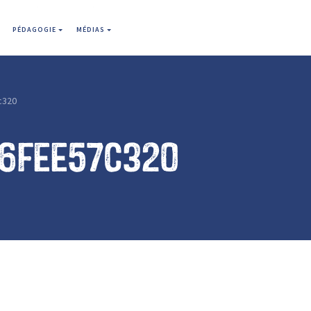
PÉDAGOGIE
MÉDIAS
c320
a6fee57c320