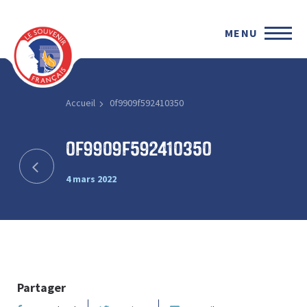
MENU
Accueil
0f9909f592410350
0f9909f592410350
4 mars 2022
Partager