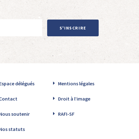
S'INSCRIRE
Espace délégués
Mentions légales
Contact
Droit à l’image
Nous soutenir
RAFI-SF
Nos statuts