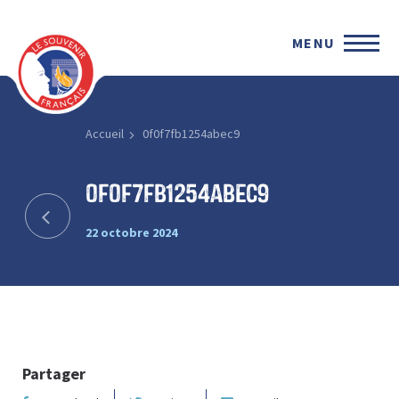
MENU
Accueil
0f0f7fb1254abec9
0f0f7fb1254abec9
22 octobre 2024
Partager