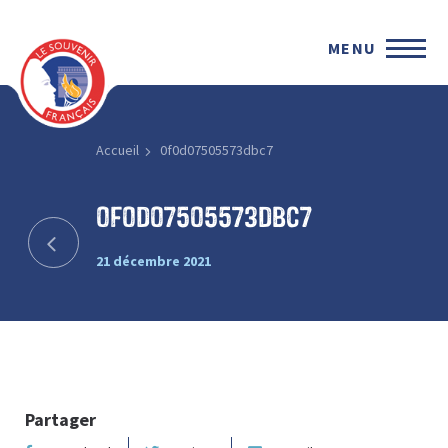
MENU
Accueil
0f0d07505573dbc7
0f0d07505573dbc7
21 décembre 2021
Partager