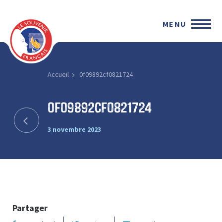
MENU
Accueil
0f09892cf0821724
0f09892cf0821724
3 novembre 2023
Partager