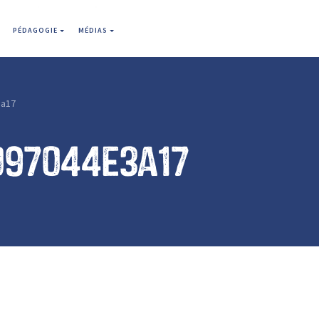
PÉDAGOGIE
MÉDIAS
3a17
097044e3a17