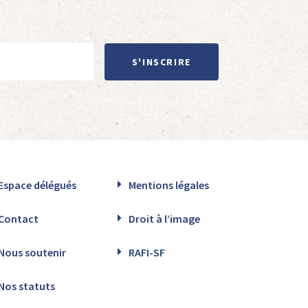
S'INSCRIRE
Espace délégués
Mentions légales
Contact
Droit à l’image
Nous soutenir
RAFI-SF
Nos statuts