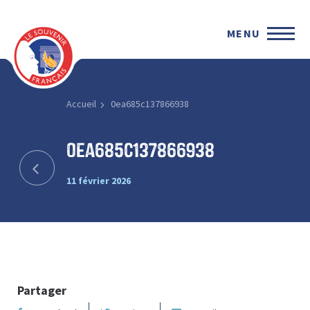
MENU
Accueil
0ea685c137866938
0ea685c137866938
11 février 2026
Partager