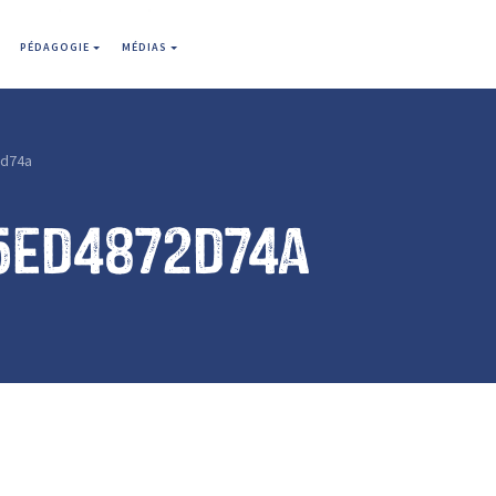
PÉDAGOGIE
MÉDIAS
d74a
5ed4872d74a