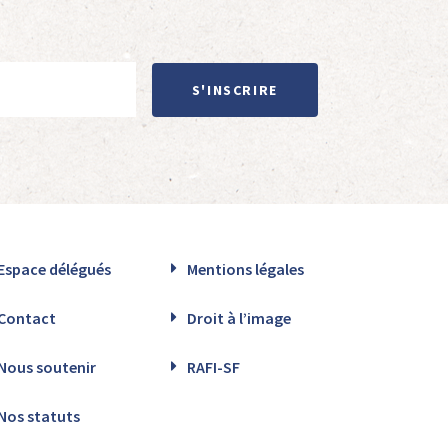
S'INSCRIRE
Espace délégués
Mentions légales
Contact
Droit à l’image
Nous soutenir
RAFI-SF
Nos statuts