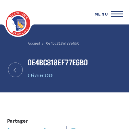
MENU
Accueil
0e4bc818ef77e6b0
0e4bc818ef77e6b0
3 février 2026
Partager