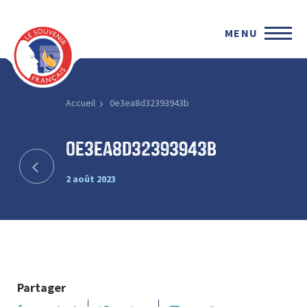
MENU
Accueil
0e3ea8d32393943b
0e3ea8d32393943b
2 août 2023
Partager