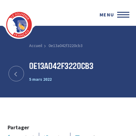
MENU
Accueil
0e13a042f3220cb3
0e13a042f3220cb3
5 mars 2022
Partager